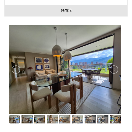
parq:
2