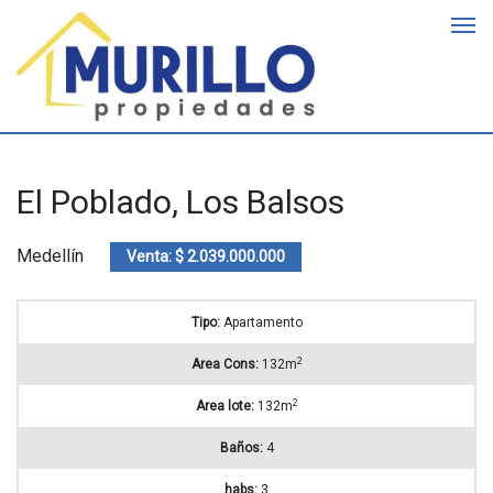
El Poblado, Los Balsos
Medellín
Venta: $ 2.039.000.000
Tipo:
Apartamento
2
Area Cons:
132m
2
Area lote:
132m
Baños:
4
habs:
3